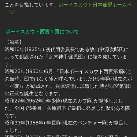
ことを目指しています。
ボーイスカウト日本連盟ホームペ
ージ
ボーイスカウト西宮１団について
【沿革】
昭和10年(1935年):初代団委員長である故山中源次郎氏に
よって創設された『瓦木神甲健児団』に端を発していま
す。
昭和25年(1950年)6月:『日本ボーイスカウト西宮第1隊(こ
の当時、団ではなく隊と呼んでいました)/少年隊(現在のボ
ーイ隊)』が結成され、兵庫連盟に加盟した時が西宮第1団
の正式な誕生となります。
昭和27年(1952年):年少隊(現在のカブ隊)が発隊しまし
た。全国で5番目、兵庫県下で最初に発足した歴史ある隊
です。
昭和33年(1958年):年長隊(現在のベンチャー隊)が発足し
ました。