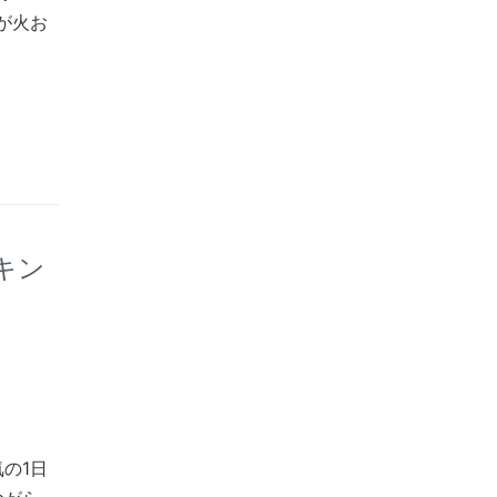
が火お
イキン
の1日