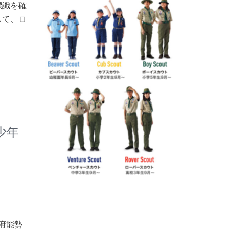
標識を確
して、ロ
少年
府能勢