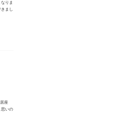
となりま
できまし
が居座
と思いの