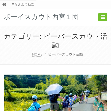
そなえよつねに
ボーイスカウト西宮１団
Togg
navig
カテゴリー:
ビーバースカウト活
動
HOME
ビーバースカウト活動