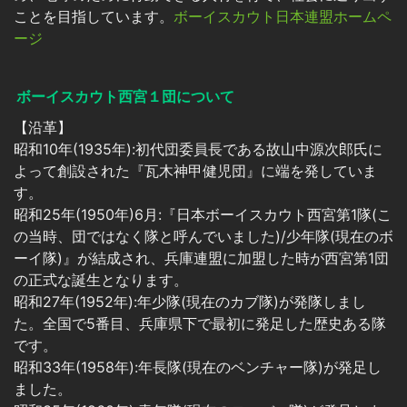
ことを目指しています。
ボーイスカウト日本連盟ホームペ
ージ
ボーイスカウト西宮１団について
【沿革】
昭和10年(1935年):初代団委員長である故山中源次郎氏に
よって創設された『瓦木神甲健児団』に端を発していま
す。
昭和25年(1950年)6月:『日本ボーイスカウト西宮第1隊(こ
の当時、団ではなく隊と呼んでいました)/少年隊(現在のボ
ーイ隊)』が結成され、兵庫連盟に加盟した時が西宮第1団
の正式な誕生となります。
昭和27年(1952年):年少隊(現在のカブ隊)が発隊しまし
た。全国で5番目、兵庫県下で最初に発足した歴史ある隊
です。
昭和33年(1958年):年長隊(現在のベンチャー隊)が発足し
ました。