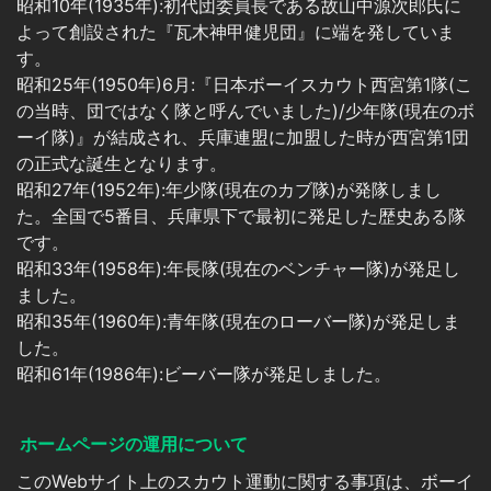
昭和10年(1935年):初代団委員長である故山中源次郎氏に
よって創設された『瓦木神甲健児団』に端を発していま
す。
昭和25年(1950年)6月:『日本ボーイスカウト西宮第1隊(こ
の当時、団ではなく隊と呼んでいました)/少年隊(現在のボ
ーイ隊)』が結成され、兵庫連盟に加盟した時が西宮第1団
の正式な誕生となります。
昭和27年(1952年):年少隊(現在のカブ隊)が発隊しまし
た。全国で5番目、兵庫県下で最初に発足した歴史ある隊
です。
昭和33年(1958年):年長隊(現在のベンチャー隊)が発足し
ました。
昭和35年(1960年):青年隊(現在のローバー隊)が発足しま
した。
昭和61年(1986年):ビーバー隊が発足しました。
ホームページの運用について
このWebサイト上のスカウト運動に関する事項は、ボーイ