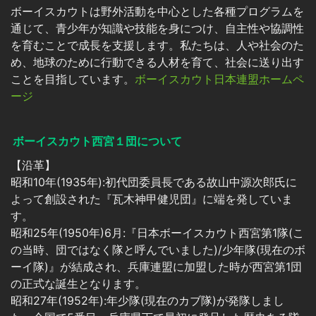
ボーイスカウトは野外活動を中心とした各種プログラムを
通じて、青少年が知識や技能を身につけ、自主性や協調性
を育むことで成長を支援します。私たちは、人や社会のた
め、地球のために行動できる人材を育て、社会に送り出す
ことを目指しています。
ボーイスカウト日本連盟ホームペ
ージ
ボーイスカウト西宮１団について
【沿革】
昭和10年(1935年):初代団委員長である故山中源次郎氏に
よって創設された『瓦木神甲健児団』に端を発していま
す。
昭和25年(1950年)6月:『日本ボーイスカウト西宮第1隊(こ
の当時、団ではなく隊と呼んでいました)/少年隊(現在のボ
ーイ隊)』が結成され、兵庫連盟に加盟した時が西宮第1団
の正式な誕生となります。
昭和27年(1952年):年少隊(現在のカブ隊)が発隊しまし