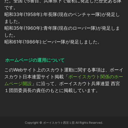
た。全国で5番目、兵庫県下で最初に発足した歴史ある隊
です。
昭和33年(1958年):年長隊(現在のベンチャー隊)が発足し
ました。
昭和35年(1960年):青年隊(現在のローバー隊)が発足しま
した。
昭和61年(1986年):ビーバー隊が発足しました。
ホームページの運用について
このWebサイト上のスカウト運動に関する事項は、ボーイ
スカウト日本連盟サイト掲載「
ボーイスカウト関係のホー
ムページ開設
」に沿って、ボーイスカウト兵庫連盟 西宮
１団団委員長の責任のもとに掲載しています。
Copyright © ボーイスカウト西宮１団 All Rights Reserved.