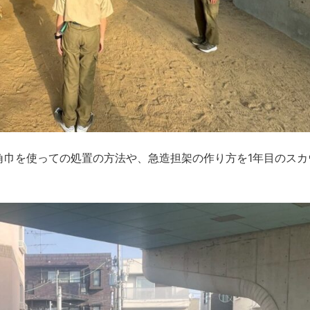
角巾を使っての処置の方法や、急造担架の作り方を1年目のスカ