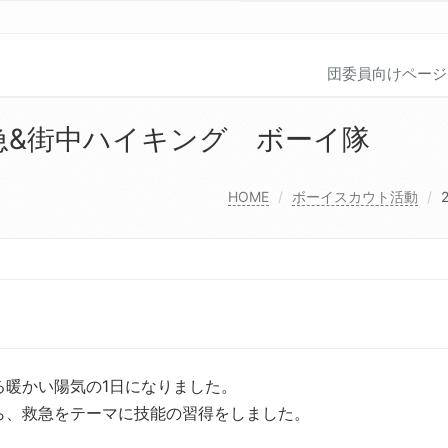
団委員向けページ
 救急&街中ハイキング ボーイ隊
HOME
ボーイスカウト活動
る暖かい陽気の1日になりました。
ら、救急をテーマに技能の習得をしました。